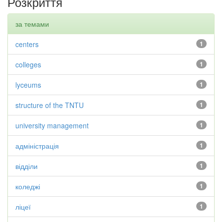
Розкриття
за темами
centers
1
colleges
1
lyceums
1
structure of the TNTU
1
university management
1
адміністрація
1
відділи
1
коледжі
1
ліцеї
1