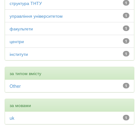
структура ТНТУ
1
управління університетом
1
факультети
1
центри
1
інститути
1
за типом вмісту
Other
1
за мовами
uk
1