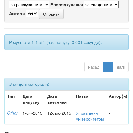
Впорядкування
Автори
Результати 1-1 зі 1 (час пошуку: 0.001 секунди).
назад
1
далі
Знайдені матеріали:
Тип
Дата
Дата
Назва
Автор(и)
випуску
внесення
Other
1-січ-2013
12-лис-2015
Управління
-
університетом