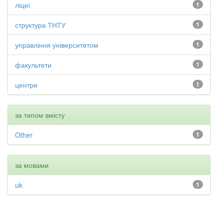
ліцеї
1
структура ТНТУ
1
управління університетом
1
факультети
1
центри
1
за типом вмісту
Other
1
за мовами
uk
1