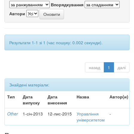
Впорядкування
Автори
Результати 1-1 зі 1 (час пошуку: 0.002 секунди).
назад
1
далі
Знайдені матеріали:
Тип
Дата
Дата
Назва
Автор(и)
випуску
внесення
Other
1-січ-2013
12-лис-2015
Управління
-
університетом