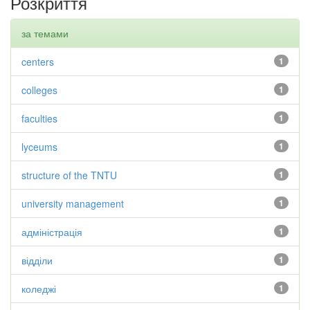
Розкриття
за темами
centers
1
colleges
1
faculties
1
lyceums
1
structure of the TNTU
1
university management
1
адміністрація
1
відділи
1
коледжі
1