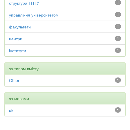
структура ТНТУ
1
управління університетом
1
факультети
1
центри
1
інститути
1
за типом вмісту
Other
1
за мовами
uk
1