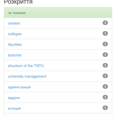
Розкриття
за темами
centers
1
colleges
1
faculties
1
lyceums
1
structure of the TNTU
1
university management
1
адміністрація
1
відділи
1
коледжі
1