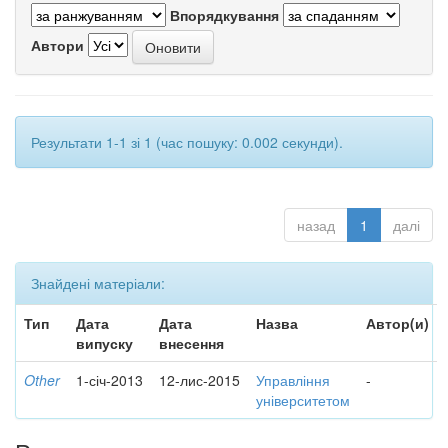
Впорядкування
Автори
Результати 1-1 зі 1 (час пошуку: 0.002 секунди).
назад
1
далі
Знайдені матеріали:
Тип
Дата
Дата
Назва
Автор(и)
випуску
внесення
Other
1-січ-2013
12-лис-2015
Управління
-
університетом