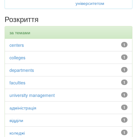
університетом
Розкриття
за темами
centers
1
colleges
1
departments
1
faculties
1
university management
1
адміністрація
1
відділи
1
коледжі
1