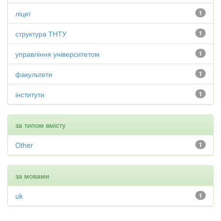
ліцеї
1
структура ТНТУ
1
управління університетом
1
факультети
1
інститути
1
за типом вмісту
Other
1
за мовами
uk
1