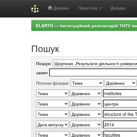
Домівка
Перегляд
Довідка
Skip
ELARTU — Інституційний репозитарій ТНТУ ім
navigation
Пошук
Пошук:
запит
Поточні фільтри: