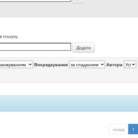
в пошуку.
Впорядкування
Автори
назад
1