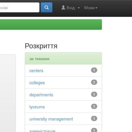
Вхід:
Мова
Розкриття
за темами
centers
1
colleges
1
departments
1
lyceums
1
university management
1
адміністрація
1