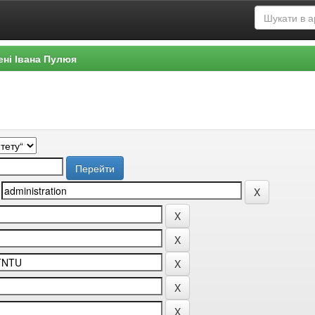
ені Івана Пулюя