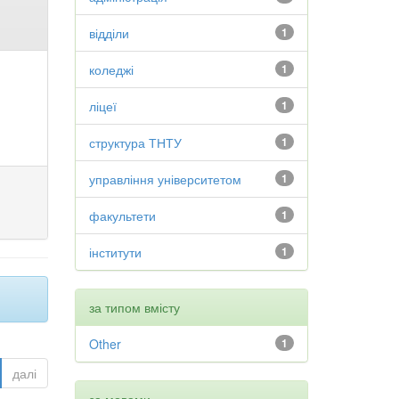
відділи
1
коледжі
1
ліцеї
1
структура ТНТУ
1
управління університетом
1
факультети
1
інститути
1
за типом вмісту
Other
1
далі