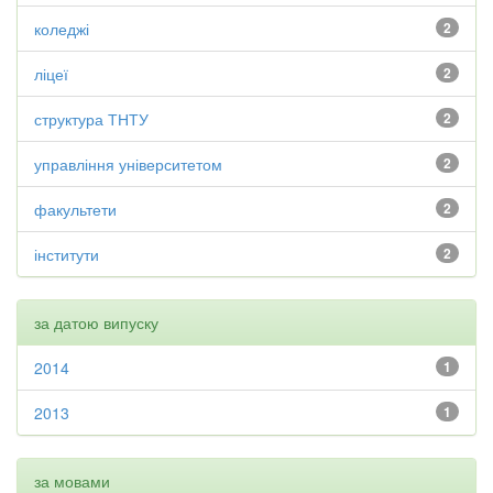
коледжі
2
ліцеї
2
структура ТНТУ
2
управління університетом
2
факультети
2
інститути
2
за датою випуску
2014
1
2013
1
за мовами