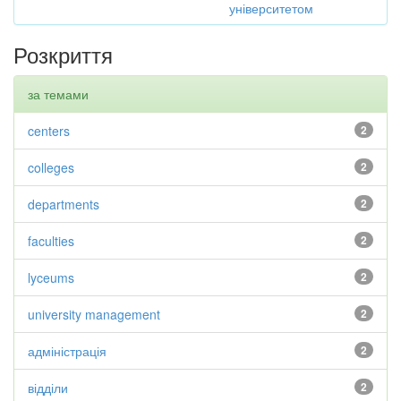
університетом
Розкриття
за темами
centers
2
colleges
2
departments
2
faculties
2
lyceums
2
university management
2
адміністрація
2
відділи
2