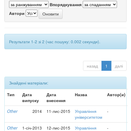
Впорядкування
Автори
Результати 1-2 зі 2 (час пошуку: 0.002 секунди).
назад
1
далі
Знайдені матеріали:
Тип
Дата
Дата
Назва
Автор(и)
випуску
внесення
Other
2014
11-лис-2015
Управління
-
університетом
Other
1-січ-2013
12-лис-2015
Управління
-