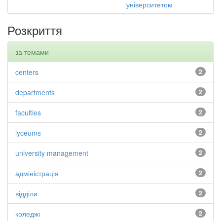
університетом
Розкриття
за темами
centers
2
departments
2
faculties
2
lyceums
2
university management
2
адміністрація
2
відділи
2
коледжі
2