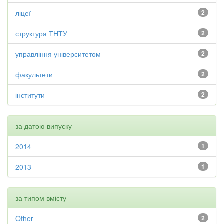
ліцеї
2
структура ТНТУ
2
управління університетом
2
факультети
2
інститути
2
за датою випуску
2014
1
2013
1
за типом вмісту
Other
2