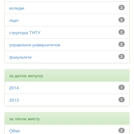
коледжі
2
ліцеї
2
структура ТНТУ
2
управління університетом
2
факультети
2
за датою випуску
2014
1
2013
1
за типом вмісту
Other
2