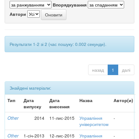
Впорядкування
Автори
Результати 1-2 зі 2 (час пошуку: 0.002 секунди).
назад
1
далі
Знайдені матеріали:
Тип
Дата
Дата
Назва
Автор(и)
випуску
внесення
Other
2014
11-лис-2015
Управління
-
університетом
Other
1-січ-2013
12-лис-2015
Управління
-