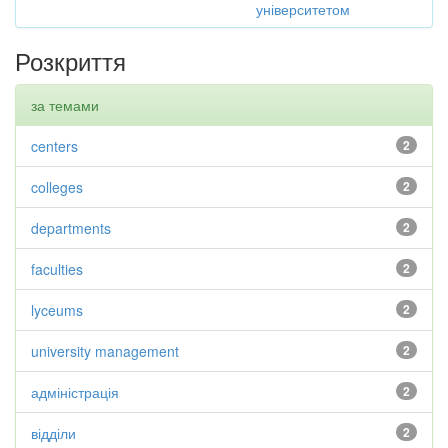
університетом
Розкриття
за темами
centers
2
colleges
2
departments
2
faculties
2
lyceums
2
university management
2
адміністрація
2
відділи
2