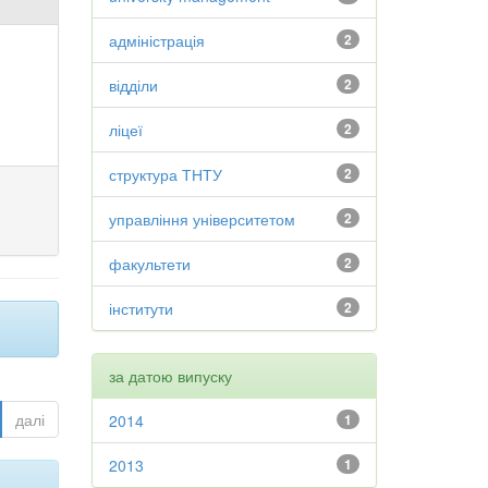
адміністрація
2
відділи
2
ліцеї
2
структура ТНТУ
2
управління університетом
2
факультети
2
інститути
2
за датою випуску
далі
2014
1
2013
1