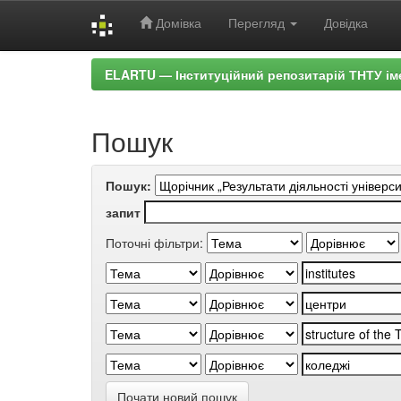
Домівка
Перегляд
Довідка
Skip
ELARTU — Інституційний репозитарій ТНТУ ім
navigation
Пошук
Пошук:
запит
Поточні фільтри:
Почати новий пошук