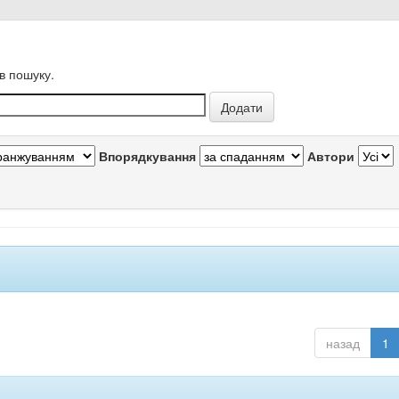
в пошуку.
Впорядкування
Автори
назад
1