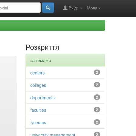
Вхід:
Мова
Розкриття
за темами
centers
2
colleges
2
departments
2
faculties
2
lyceums
2
university management
2