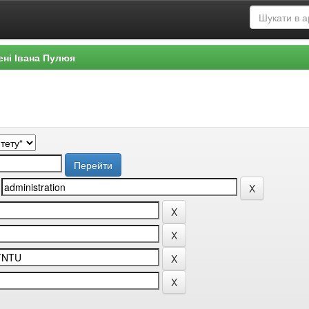
ені Івана Пулюя