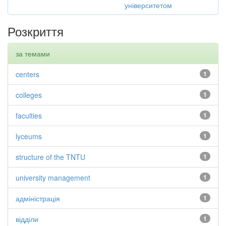
університетом
Розкриття
за темами
centers
1
colleges
1
faculties
1
lyceums
1
structure of the TNTU
1
university management
1
адміністрація
1
відділи
1