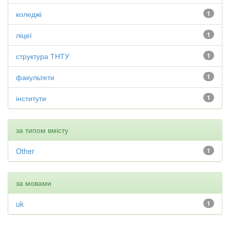
коледжі
1
ліцеї
1
структура ТНТУ
1
факультети
1
інститути
1
за типом вмісту
Other
1
за мовами
uk
1