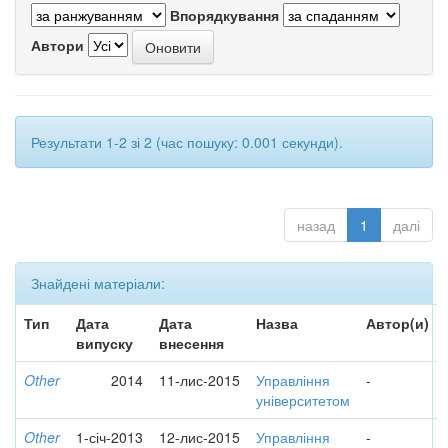
Впорядкування
Автори
Результати 1-2 зі 2 (час пошуку: 0.001 секунди).
назад
1
далі
Знайдені матеріали:
Тип
Дата
Дата
Назва
Автор(и)
випуску
внесення
Other
2014
11-лис-2015
Управління
-
університетом
Other
1-січ-2013
12-лис-2015
Управління
-