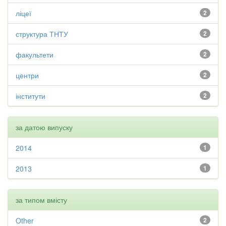
ліцеї
2
структура ТНТУ
2
факультети
2
центри
2
інститути
2
за датою випуску
2014
1
2013
1
за типом вмісту
Other
2