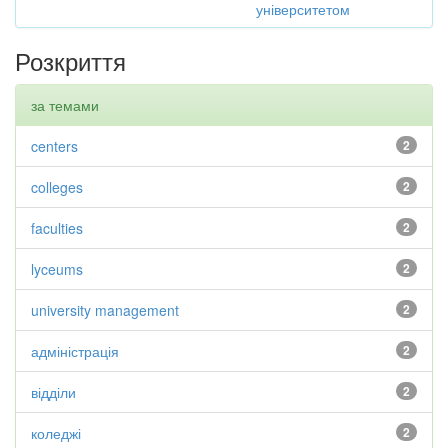
університетом
Розкриття
за темами
centers
2
colleges
2
faculties
2
lyceums
2
university management
2
адміністрація
2
відділи
2
коледжі
2