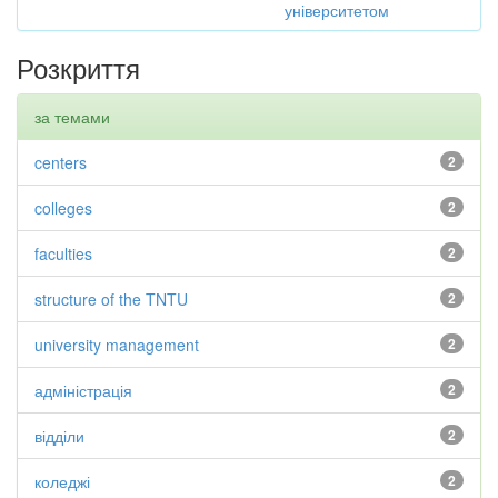
університетом
Розкриття
за темами
centers
2
colleges
2
faculties
2
structure of the TNTU
2
university management
2
адміністрація
2
відділи
2
коледжі
2