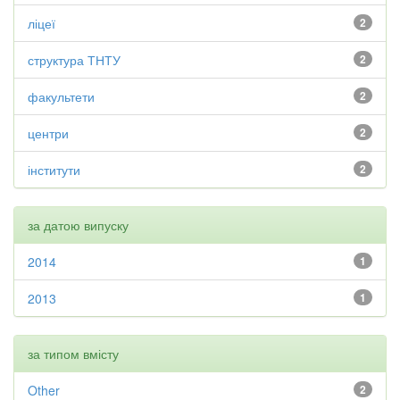
ліцеї
2
структура ТНТУ
2
факультети
2
центри
2
інститути
2
за датою випуску
2014
1
2013
1
за типом вмісту
Other
2