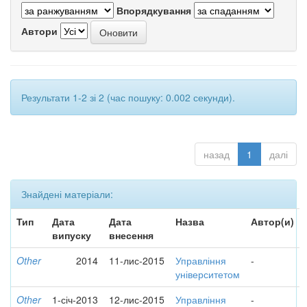
Впорядкування
Автори
Результати 1-2 зі 2 (час пошуку: 0.002 секунди).
назад
1
далі
Знайдені матеріали:
Тип
Дата
Дата
Назва
Автор(и)
випуску
внесення
Other
2014
11-лис-2015
Управління
-
університетом
Other
1-січ-2013
12-лис-2015
Управління
-