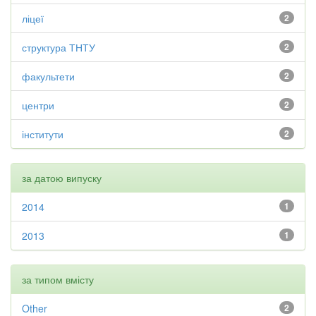
ліцеї
2
структура ТНТУ
2
факультети
2
центри
2
інститути
2
за датою випуску
2014
1
2013
1
за типом вмісту
Other
2