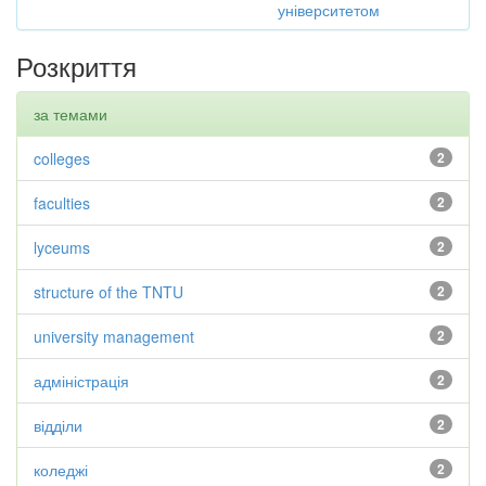
університетом
Розкриття
за темами
colleges
2
faculties
2
lyceums
2
structure of the TNTU
2
university management
2
адміністрація
2
відділи
2
коледжі
2