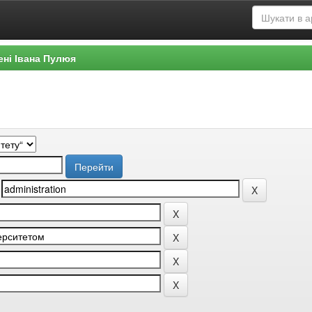
ені Івана Пулюя