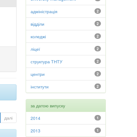
адміністрація
2
відділи
2
коледжі
2
ліцеї
2
структура ТНТУ
2
центри
2
інститути
2
за датою випуску
далі
2014
1
2013
1