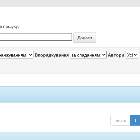
в пошуку.
Впорядкування
Автори
назад
1