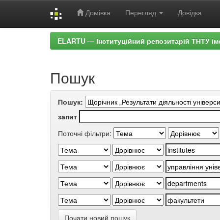
Домівка
Перегляд
Довідка
Skip
ELARTU — Інституційний репозитарій ТНТУ ім
navigation
Пошук
Пошук:
запит
Поточні фільтри:
Почати новий пошук