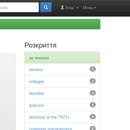
Вхід:
Мова
Розкриття
за темами
centers
2
colleges
2
faculties
2
lyceums
2
structure of the TNTU
2
university management
2