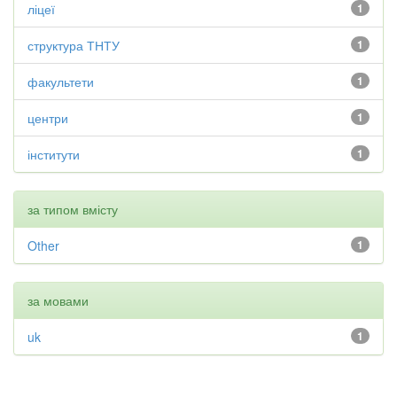
ліцеї
1
структура ТНТУ
1
факультети
1
центри
1
інститути
1
за типом вмісту
Other
1
за мовами
uk
1