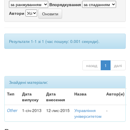
Впорядкування
Автори
Результати 1-1 зі 1 (час пошуку: 0.001 секунди).
назад
1
далі
Знайдені матеріали:
Тип
Дата
Дата
Назва
Автор(и)
випуску
внесення
Other
1-січ-2013
12-лис-2015
Управління
-
університетом