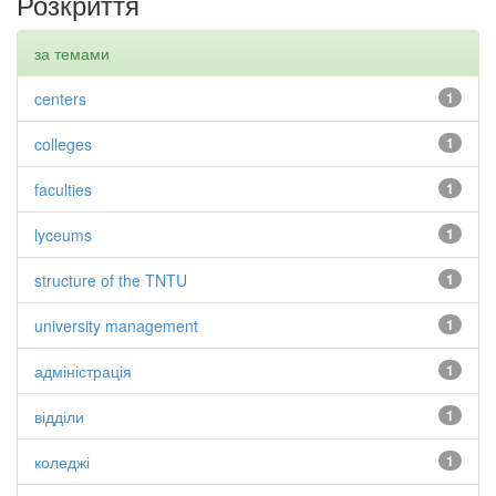
Розкриття
за темами
centers
1
colleges
1
faculties
1
lyceums
1
structure of the TNTU
1
university management
1
адміністрація
1
відділи
1
коледжі
1