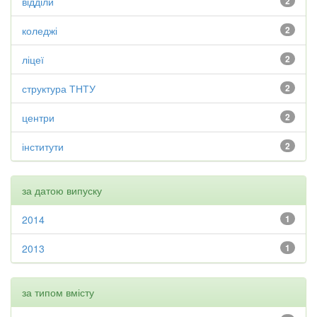
відділи
2
коледжі
2
ліцеї
2
структура ТНТУ
2
центри
2
інститути
2
за датою випуску
2014
1
2013
1
за типом вмісту