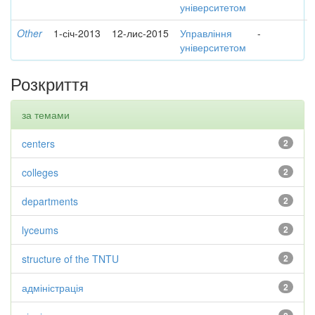
університетом
Other
1-січ-2013
12-лис-2015
Управління
-
університетом
Розкриття
за темами
centers
2
colleges
2
departments
2
lyceums
2
structure of the TNTU
2
адміністрація
2