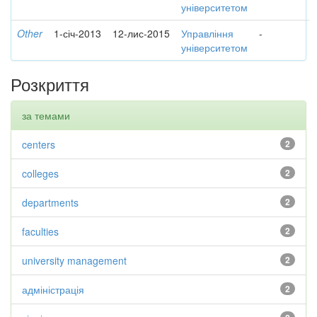
університетом
Other
1-січ-2013
12-лис-2015
Управління
-
університетом
Розкриття
за темами
centers
2
colleges
2
departments
2
faculties
2
university management
2
адміністрація
2