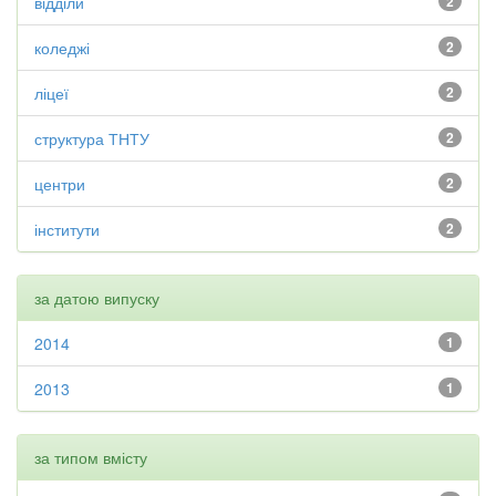
відділи
2
коледжі
2
ліцеї
2
структура ТНТУ
2
центри
2
інститути
2
за датою випуску
2014
1
2013
1
за типом вмісту