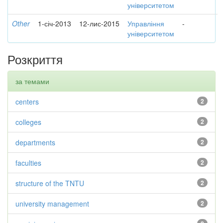
університетом
Other
1-січ-2013
12-лис-2015
Управління
-
університетом
Розкриття
за темами
centers
2
colleges
2
departments
2
faculties
2
structure of the TNTU
2
university management
2