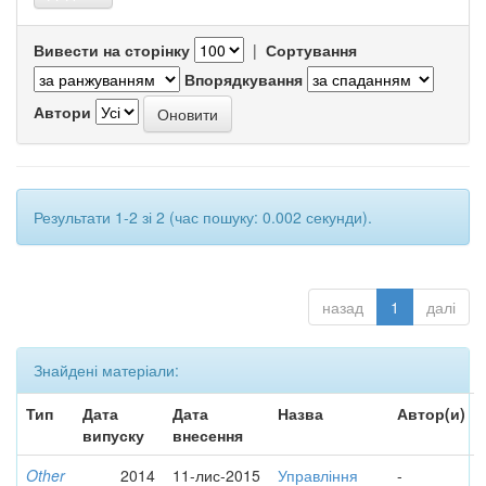
Вивести на сторінку
|
Сортування
Впорядкування
Автори
Результати 1-2 зі 2 (час пошуку: 0.002 секунди).
назад
1
далі
Знайдені матеріали:
Тип
Дата
Дата
Назва
Автор(и)
випуску
внесення
Other
2014
11-лис-2015
Управління
-