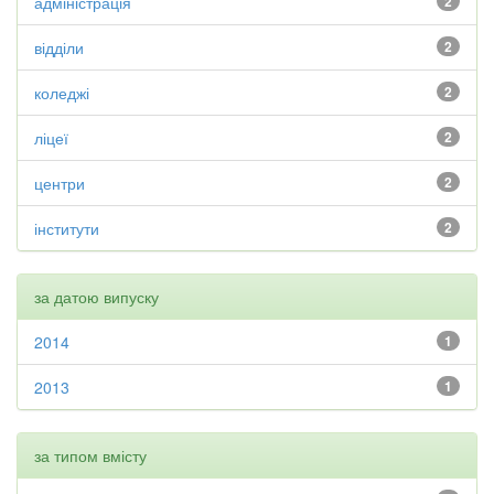
адміністрація
2
відділи
2
коледжі
2
ліцеї
2
центри
2
інститути
2
за датою випуску
2014
1
2013
1
за типом вмісту