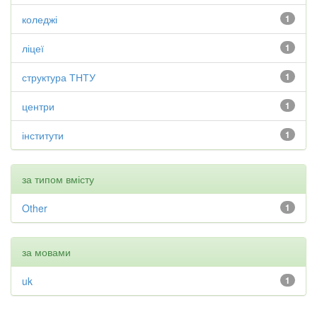
коледжі
1
ліцеї
1
структура ТНТУ
1
центри
1
інститути
1
за типом вмісту
Other
1
за мовами
uk
1