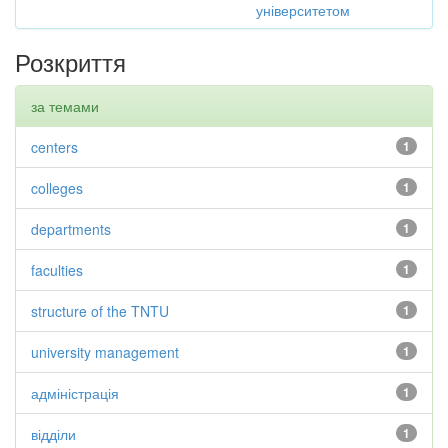
університетом
Розкриття
за темами
centers
1
colleges
1
departments
1
faculties
1
structure of the TNTU
1
university management
1
адміністрація
1
відділи
1