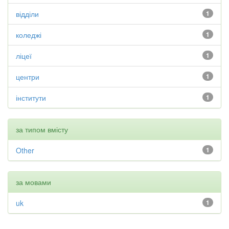
відділи
1
коледжі
1
ліцеї
1
центри
1
інститути
1
за типом вмісту
Other
1
за мовами
uk
1