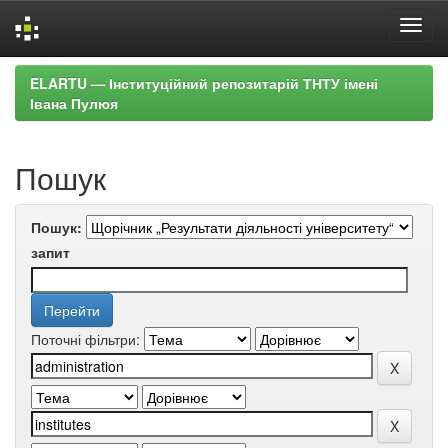
Skip
ELARTU — Інституційний репозитарій ТНТУ імені
navigation
Івана Пулюя
Пошук
Пошук:
запит
Поточні фільтри: