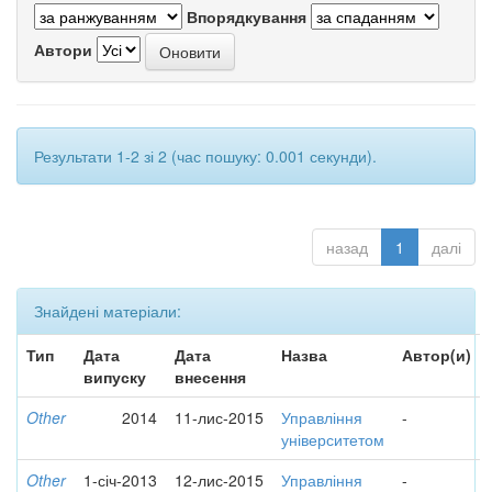
Впорядкування
Автори
Результати 1-2 зі 2 (час пошуку: 0.001 секунди).
назад
1
далі
Знайдені матеріали:
Тип
Дата
Дата
Назва
Автор(и)
випуску
внесення
Other
2014
11-лис-2015
Управління
-
університетом
Other
1-січ-2013
12-лис-2015
Управління
-