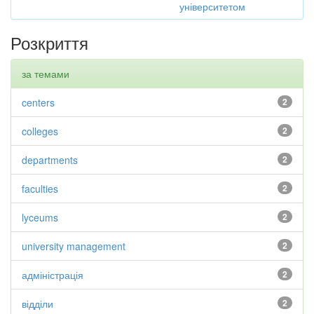
університетом
Розкриття
за темами
centers
2
colleges
2
departments
2
faculties
2
lyceums
2
university management
2
адміністрація
2
відділи
2