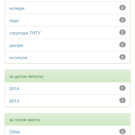
коледжі
2
ліцеї
2
структура ТНТУ
2
центри
2
інститути
2
за датою випуску
2014
1
2013
1
за типом вмісту
Other
2