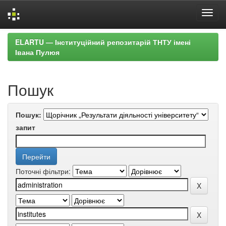
Skip
ELARTU — Інституційний репозитарій ТНТУ імені
navigation
Івана Пулюя
Пошук
Пошук:
запит
Поточні фільтри: