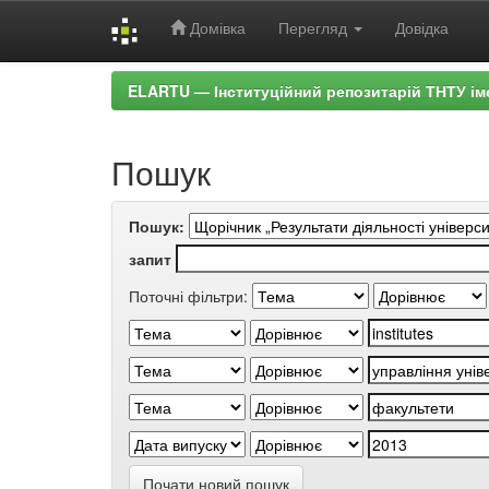
Домівка
Перегляд
Довідка
Skip
ELARTU — Інституційний репозитарій ТНТУ ім
navigation
Пошук
Пошук:
запит
Поточні фільтри:
Почати новий пошук