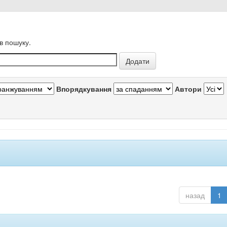
в пошуку.
Впорядкування
Автори
назад
1