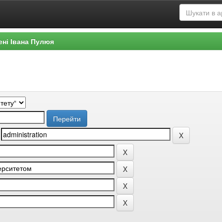
ені Івана Пулюя