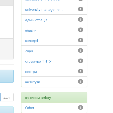
university management
1
адміністрація
1
відділи
1
коледжі
1
ліцеї
1
структура ТНТУ
1
центри
1
інститути
1
далі
за типом вмісту
Other
1