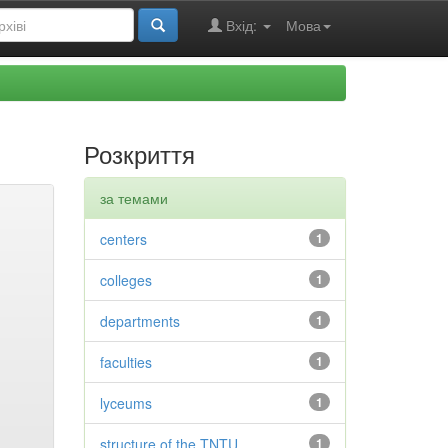
Вхід:
Мова
Розкриття
за темами
centers
1
colleges
1
departments
1
faculties
1
lyceums
1
structure of the TNTU
1