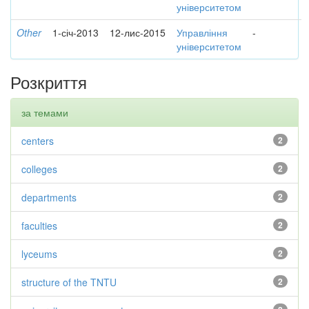
університетом
Other
1-січ-2013
12-лис-2015
Управління
-
університетом
Розкриття
за темами
centers
2
colleges
2
departments
2
faculties
2
lyceums
2
structure of the TNTU
2