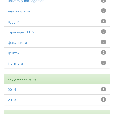
university management
2
адміністрація
2
відділи
2
структура ТНТУ
2
факультети
2
центри
2
інститути
2
за датою випуску
2014
1
2013
1