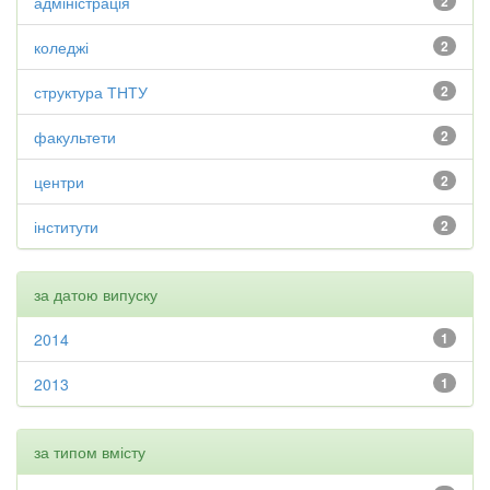
адміністрація
2
коледжі
2
структура ТНТУ
2
факультети
2
центри
2
інститути
2
за датою випуску
2014
1
2013
1
за типом вмісту