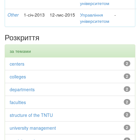
університетом
Other
1-січ-2013
12-лис-2015
Управління
-
університетом
Розкриття
за темами
centers
2
colleges
2
departments
2
faculties
2
structure of the TNTU
2
university management
2