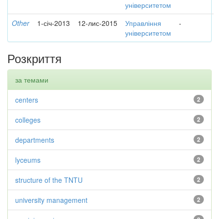
університетом
Other
1-січ-2013
12-лис-2015
Управління
-
університетом
Розкриття
за темами
centers
2
colleges
2
departments
2
lyceums
2
structure of the TNTU
2
university management
2