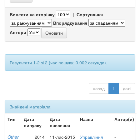
Вивести на сторінку
|
Сортування
Впорядкування
Автори
Результати 1-2 зі 2 (час пошуку: 0.002 секунди).
назад
1
далі
Знайдені матеріали:
Тип
Дата
Дата
Назва
Автор(и)
випуску
внесення
Other
2014
11-лис-2015
Управління
-