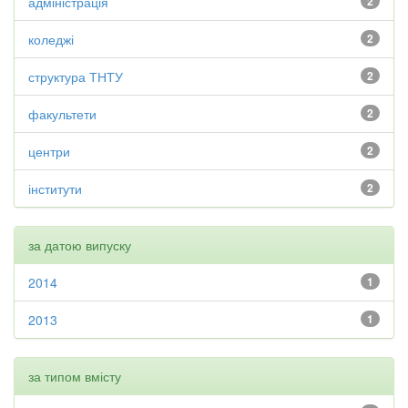
адміністрація
2
коледжі
2
структура ТНТУ
2
факультети
2
центри
2
інститути
2
за датою випуску
2014
1
2013
1
за типом вмісту