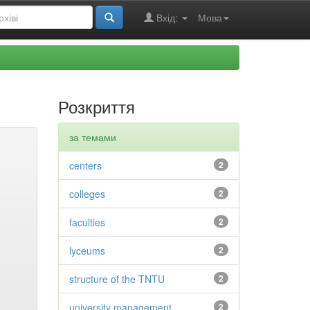
Вхід:
Мова
Розкриття
за темами
centers
2
colleges
2
faculties
2
lyceums
2
structure of the TNTU
2
university management
2