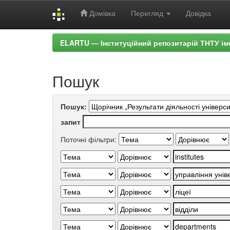
Домівка
Перегляд
Довідка
Skip
ELARTU — Інституційний репозитарій ТНТУ ім
navigation
Пошук
Пошук:
запит
Поточні фільтри: