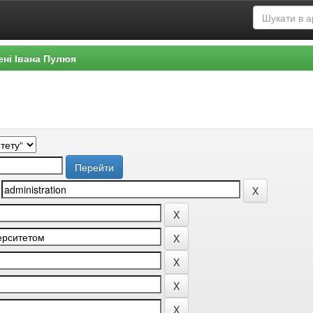
ені Івана Пулюя