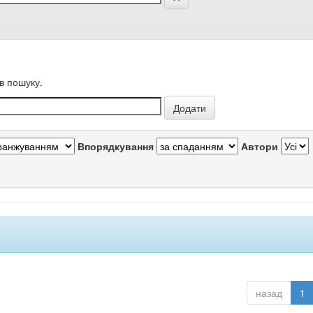
в пошуку.
Впорядкування
Автори
назад
1