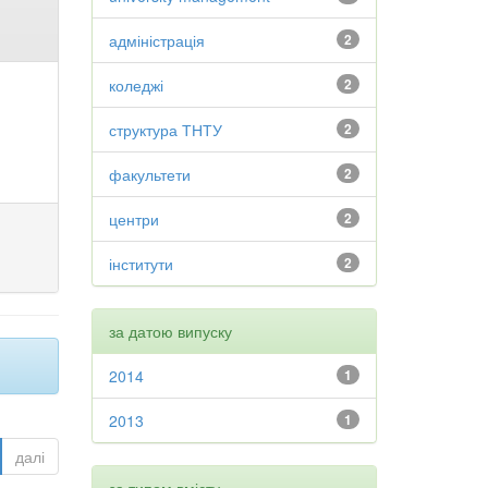
адміністрація
2
коледжі
2
структура ТНТУ
2
факультети
2
центри
2
інститути
2
за датою випуску
2014
1
2013
1
далі