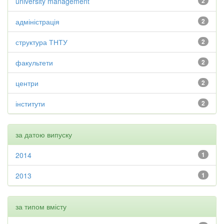
university management
2
адміністрація
2
структура ТНТУ
2
факультети
2
центри
2
інститути
2
за датою випуску
2014
1
2013
1
за типом вмісту