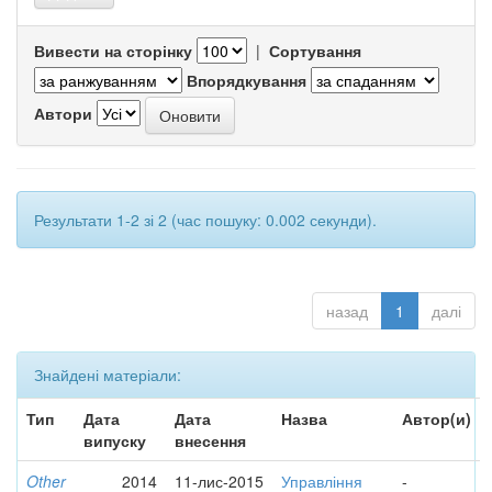
Вивести на сторінку
|
Сортування
Впорядкування
Автори
Результати 1-2 зі 2 (час пошуку: 0.002 секунди).
назад
1
далі
Знайдені матеріали:
Тип
Дата
Дата
Назва
Автор(и)
випуску
внесення
Other
2014
11-лис-2015
Управління
-