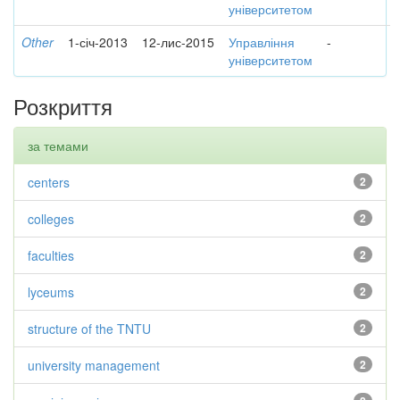
університетом
Other
1-січ-2013
12-лис-2015
Управління
-
університетом
Розкриття
за темами
centers
2
colleges
2
faculties
2
lyceums
2
structure of the TNTU
2
university management
2