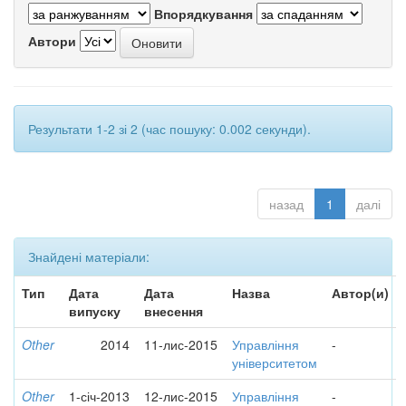
Впорядкування
Автори
Результати 1-2 зі 2 (час пошуку: 0.002 секунди).
назад
1
далі
Знайдені матеріали:
Тип
Дата
Дата
Назва
Автор(и)
випуску
внесення
Other
2014
11-лис-2015
Управління
-
університетом
Other
1-січ-2013
12-лис-2015
Управління
-