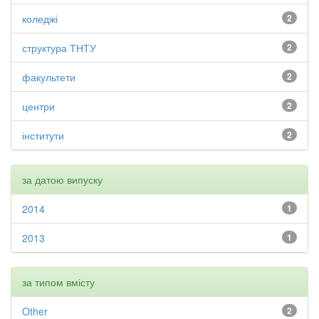
коледжі
2
структура ТНТУ
2
факультети
2
центри
2
інститути
2
за датою випуску
2014
1
2013
1
за типом вмісту
Other
2