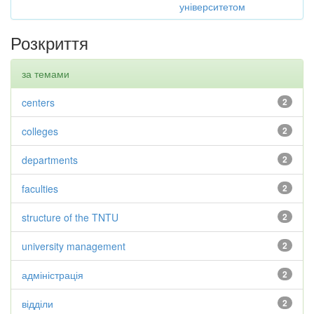
університетом
Розкриття
за темами
centers
2
colleges
2
departments
2
faculties
2
structure of the TNTU
2
university management
2
адміністрація
2
відділи
2