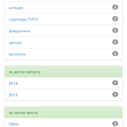
коледжі
2
структура ТНТУ
2
факультети
2
центри
2
інститути
2
за датою випуску
2014
1
2013
1
за типом вмісту
Other
2