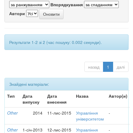
Впорядкування
Автори
Результати 1-2 зі 2 (час пошуку: 0.002 секунди).
назад
1
далі
Знайдені матеріали:
Тип
Дата
Дата
Назва
Автор(и)
випуску
внесення
Other
2014
11-лис-2015
Управління
-
університетом
Other
1-січ-2013
12-лис-2015
Управління
-