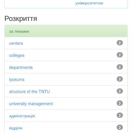
університетом
Розкриття
за темами
centers
2
colleges
2
departments
2
lyceums
2
structure of the TNTU
2
university management
2
адміністрація
2
відділи
2