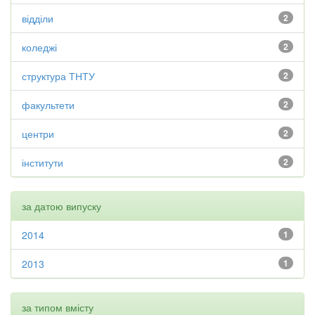
відділи
2
коледжі
2
структура ТНТУ
2
факультети
2
центри
2
інститути
2
за датою випуску
2014
1
2013
1
за типом вмісту