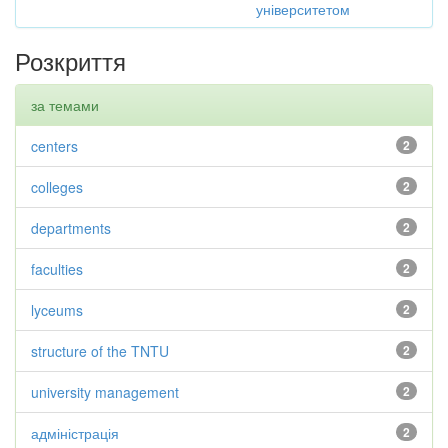
університетом
Розкриття
за темами
centers
2
colleges
2
departments
2
faculties
2
lyceums
2
structure of the TNTU
2
university management
2
адміністрація
2