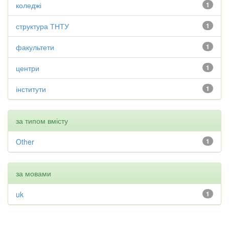
коледжі
1
структура ТНТУ
1
факультети
1
центри
1
інститути
1
за типом вмісту
Other
1
за мовами
uk
1