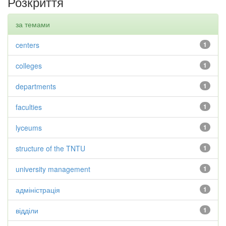
Розкриття
за темами
centers
1
colleges
1
departments
1
faculties
1
lyceums
1
structure of the TNTU
1
university management
1
адміністрація
1
відділи
1