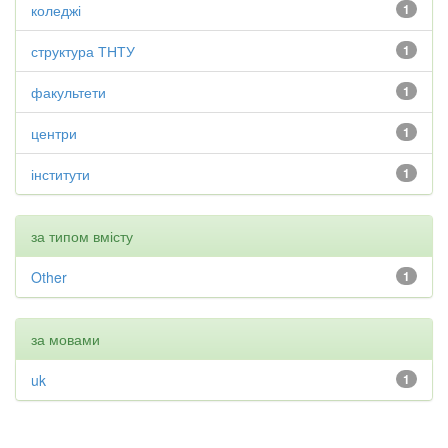
коледжі
1
структура ТНТУ
1
факультети
1
центри
1
інститути
1
за типом вмісту
Other
1
за мовами
uk
1