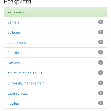
Розкриття
за темами
centers
1
colleges
1
departments
1
faculties
1
lyceums
1
structure of the TNTU
1
university management
1
адміністрація
1
відділи
1