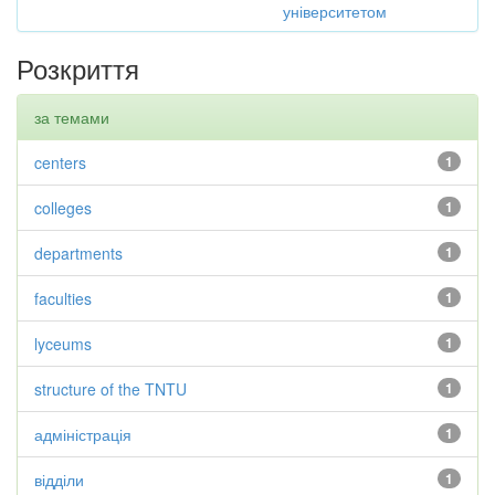
університетом
Розкриття
за темами
centers
1
colleges
1
departments
1
faculties
1
lyceums
1
structure of the TNTU
1
адміністрація
1
відділи
1