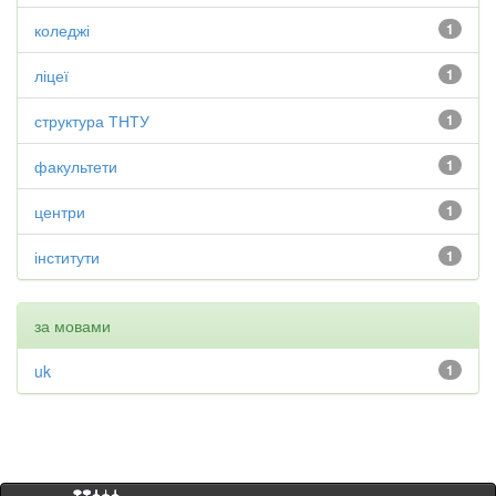
коледжі
1
ліцеї
1
структура ТНТУ
1
факультети
1
центри
1
інститути
1
за мовами
uk
1