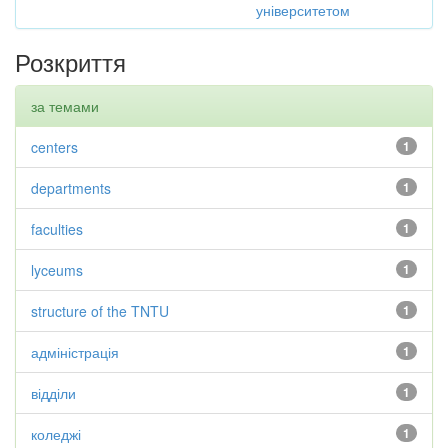
університетом
Розкриття
за темами
centers
1
departments
1
faculties
1
lyceums
1
structure of the TNTU
1
адміністрація
1
відділи
1
коледжі
1