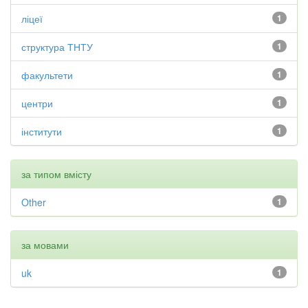
ліцеї
1
структура ТНТУ
1
факультети
1
центри
1
інститути
1
за типом вмісту
Other
1
за мовами
uk
1