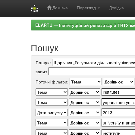
Домівка
Перегляд
Довідка
Skip
ELARTU — Інституційний репозитарій ТНТУ ім
navigation
Пошук
Пошук:
запит
Поточні фільтри: