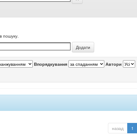
в пошуку.
Впорядкування
Автори
назад
1