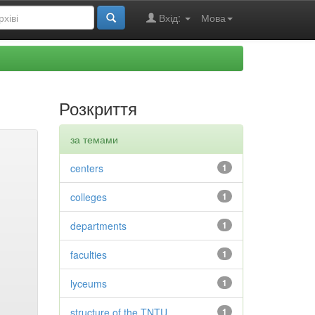
Вхід:
Мова
Розкриття
за темами
centers
1
colleges
1
departments
1
faculties
1
lyceums
1
structure of the TNTU
1