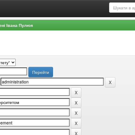
ені Івана Пулюя