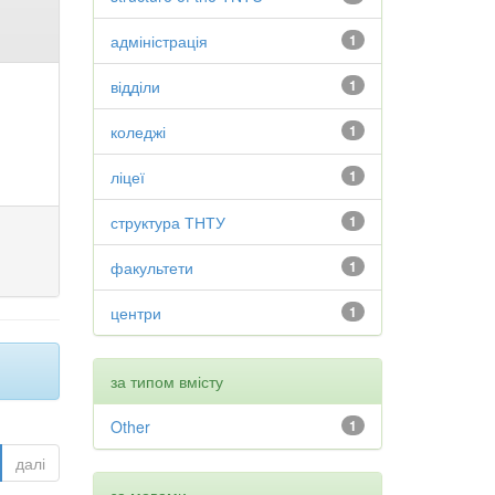
адміністрація
1
відділи
1
коледжі
1
ліцеї
1
структура ТНТУ
1
факультети
1
центри
1
за типом вмісту
Other
1
далі