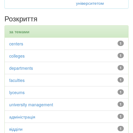
університетом
Розкриття
за темами
centers
1
colleges
1
departments
1
faculties
1
lyceums
1
university management
1
адміністрація
1
відділи
1