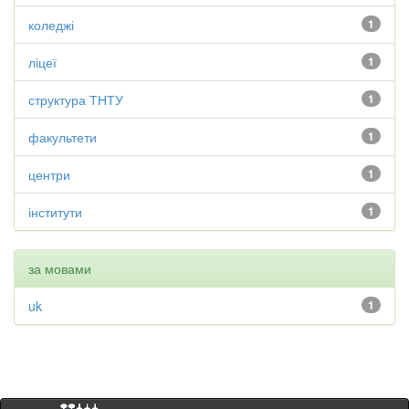
коледжі
1
ліцеї
1
структура ТНТУ
1
факультети
1
центри
1
інститути
1
за мовами
uk
1