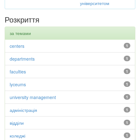
університетом
Розкриття
за темами
centers
1
departments
1
faculties
1
lyceums
1
university management
1
адміністрація
1
відділи
1
коледжі
1