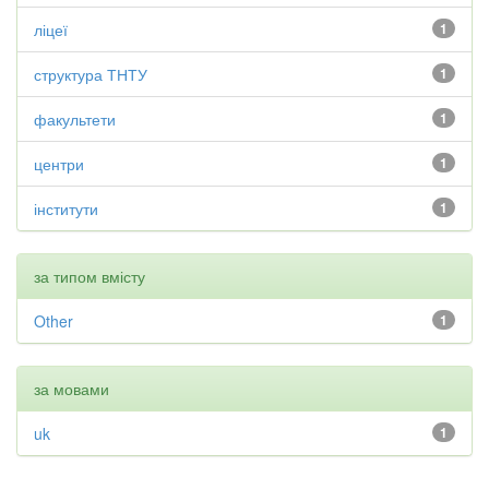
ліцеї
1
структура ТНТУ
1
факультети
1
центри
1
інститути
1
за типом вмісту
Other
1
за мовами
uk
1