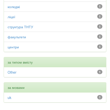
коледжі
1
ліцеї
1
структура ТНТУ
1
факультети
1
центри
1
за типом вмісту
Other
1
за мовами
uk
1