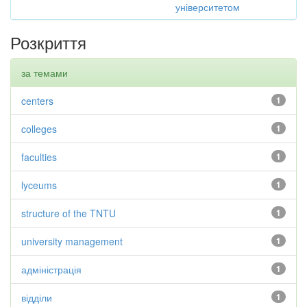
університетом
Розкриття
за темами
centers
1
colleges
1
faculties
1
lyceums
1
structure of the TNTU
1
university management
1
адміністрація
1
відділи
1