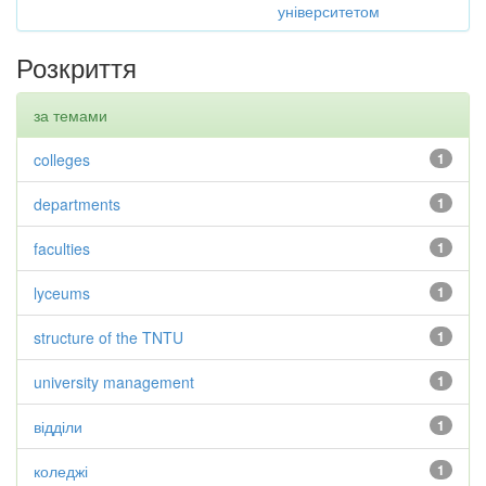
університетом
Розкриття
за темами
colleges
1
departments
1
faculties
1
lyceums
1
structure of the TNTU
1
university management
1
відділи
1
коледжі
1