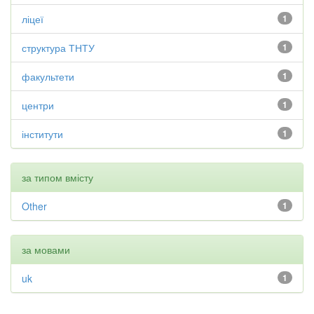
ліцеї
1
структура ТНТУ
1
факультети
1
центри
1
інститути
1
за типом вмісту
Other
1
за мовами
uk
1