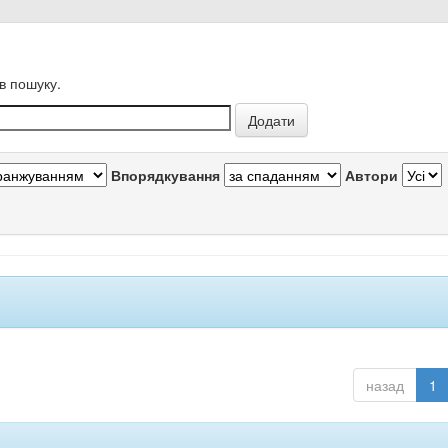
в пошуку.
Впорядкування
Автори
назад
1