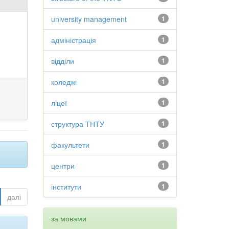
university management
1
адміністрація
1
відділи
1
коледжі
1
ліцеї
1
структура ТНТУ
1
факультети
1
центри
1
інститути
1
далі
за мовами