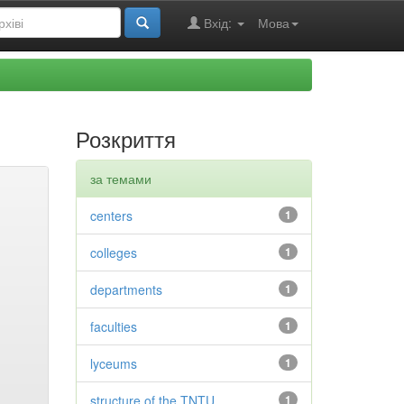
Вхід:
Мова
Розкриття
за темами
centers
1
colleges
1
departments
1
faculties
1
lyceums
1
structure of the TNTU
1