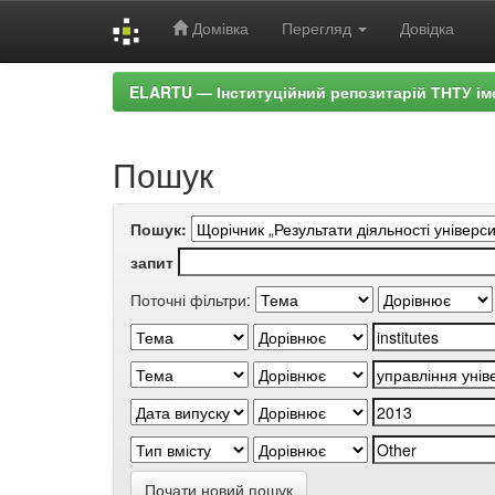
Домівка
Перегляд
Довідка
Skip
ELARTU — Інституційний репозитарій ТНТУ ім
navigation
Пошук
Пошук:
запит
Поточні фільтри:
Почати новий пошук