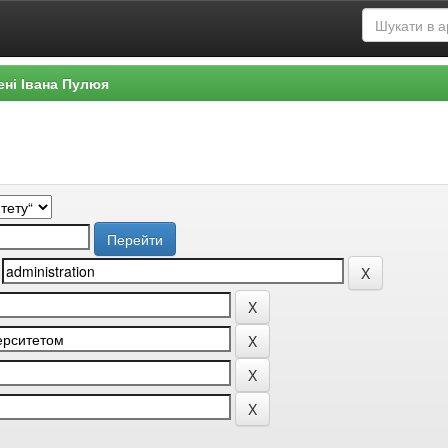
ені Івана Пулюя