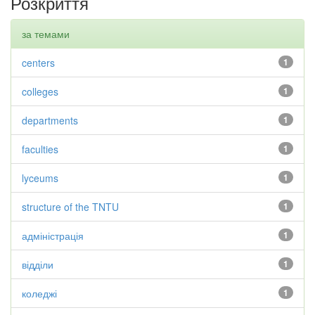
Розкриття
за темами
centers
1
colleges
1
departments
1
faculties
1
lyceums
1
structure of the TNTU
1
адміністрація
1
відділи
1
коледжі
1