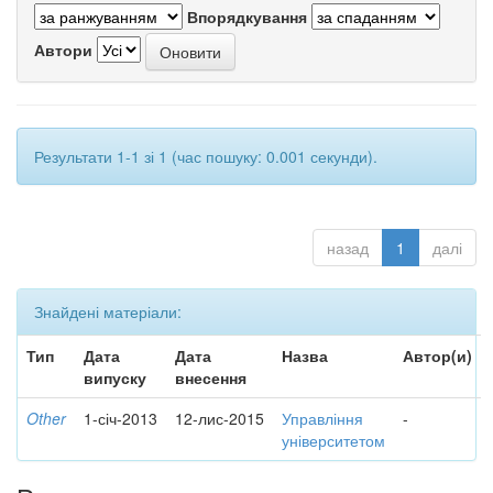
Впорядкування
Автори
Результати 1-1 зі 1 (час пошуку: 0.001 секунди).
назад
1
далі
Знайдені матеріали:
Тип
Дата
Дата
Назва
Автор(и)
випуску
внесення
Other
1-січ-2013
12-лис-2015
Управління
-
університетом