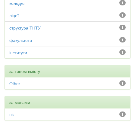
коледжі
1
ліцеї
1
структура ТНТУ
1
факультети
1
інститути
1
за типом вмісту
Other
1
за мовами
uk
1