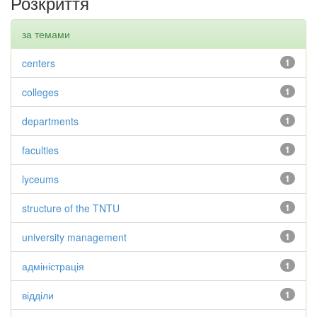
Розкриття
за темами
centers
1
colleges
1
departments
1
faculties
1
lyceums
1
structure of the TNTU
1
university management
1
адміністрація
1
відділи
1