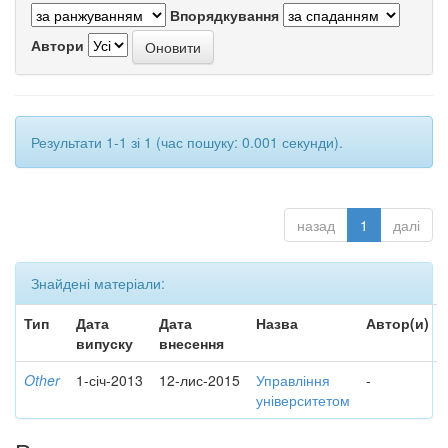
Впорядкування
Автори
Результати 1-1 зі 1 (час пошуку: 0.001 секунди).
назад
1
далі
Знайдені матеріали:
Тип
Дата
Дата
Назва
Автор(и)
випуску
внесення
Other
1-січ-2013
12-лис-2015
Управління
-
університетом