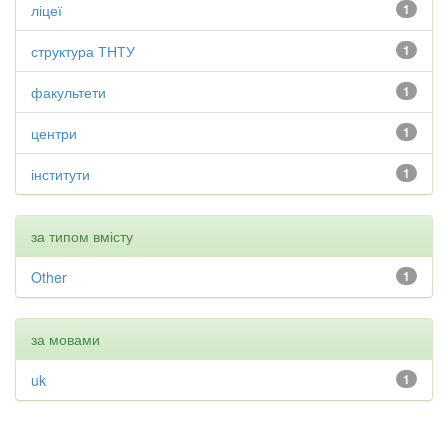
ліцеї
1
структура ТНТУ
1
факультети
1
центри
1
інститути
1
за типом вмісту
Other
1
за мовами
uk
1