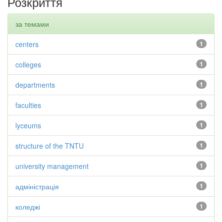
Розкриття
за темами
centers
1
colleges
1
departments
1
faculties
1
lyceums
1
structure of the TNTU
1
university management
1
адміністрація
1
коледжі
1