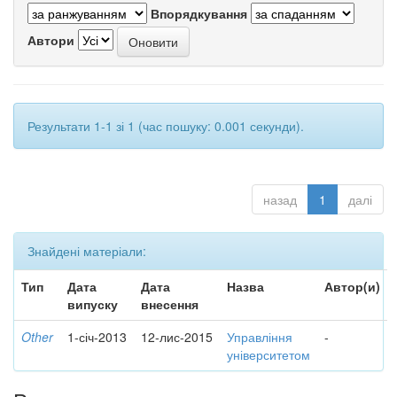
Впорядкування
Автори
Результати 1-1 зі 1 (час пошуку: 0.001 секунди).
назад
1
далі
Знайдені матеріали:
Тип
Дата
Дата
Назва
Автор(и)
випуску
внесення
Other
1-січ-2013
12-лис-2015
Управління
-
університетом