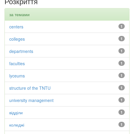
Розкриття
за темами
centers
1
colleges
1
departments
1
faculties
1
lyceums
1
structure of the TNTU
1
university management
1
відділи
1
коледжі
1