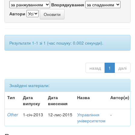
Впорядкування
Автори
Результати 1-1 зі 1 (час пошуку: 0.002 секунди).
назад
1
далі
Знайдені матеріали:
Тип
Дата
Дата
Назва
Автор(и)
випуску
внесення
Other
1-січ-2013
12-лис-2015
Управління
-
університетом