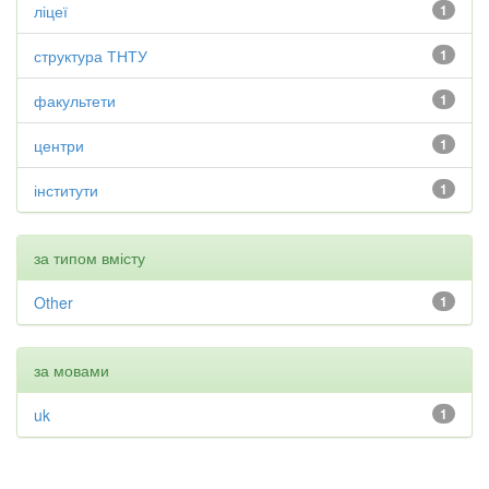
ліцеї
1
структура ТНТУ
1
факультети
1
центри
1
інститути
1
за типом вмісту
Other
1
за мовами
uk
1