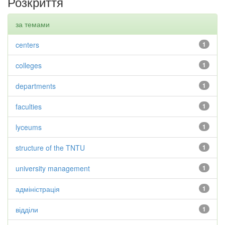
Розкриття
за темами
centers
1
colleges
1
departments
1
faculties
1
lyceums
1
structure of the TNTU
1
university management
1
адміністрація
1
відділи
1