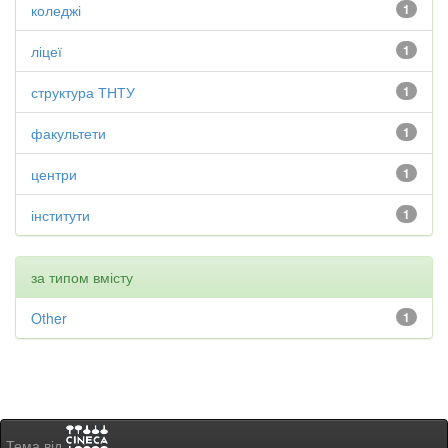
коледжі
1
ліцеї
1
структура ТНТУ
1
факультети
1
центри
1
інститути
1
за типом вмісту
Other
1
Тема від