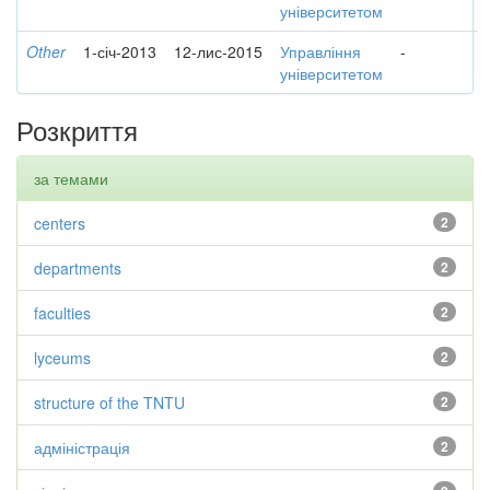
університетом
Other
1-січ-2013
12-лис-2015
Управління
-
університетом
Розкриття
за темами
centers
2
departments
2
faculties
2
lyceums
2
structure of the TNTU
2
адміністрація
2