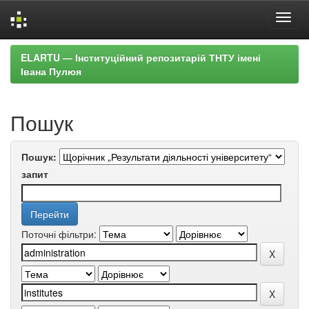
Skip
ELARTU — Інституційний репозитарій ТНТУ імені
navigation
Івана Пулюя
Пошук
Пошук:
запит
Поточні фільтри: