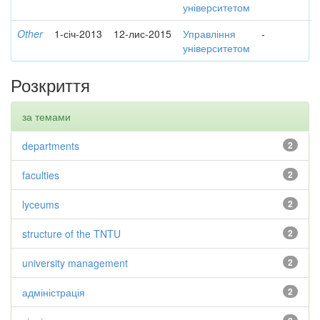
університетом
Other
1-січ-2013
12-лис-2015
Управління
-
університетом
Розкриття
за темами
departments
2
faculties
2
lyceums
2
structure of the TNTU
2
university management
2
адміністрація
2