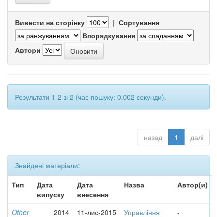
Вивести на сторінку
|
Сортування
Впорядкування
Автори
Результати 1-2 зі 2 (час пошуку: 0.002 секунди).
назад
1
далі
Знайдені матеріали:
Тип
Дата
Дата
Назва
Автор(и)
випуску
внесення
Other
2014
11-лис-2015
Управління
-