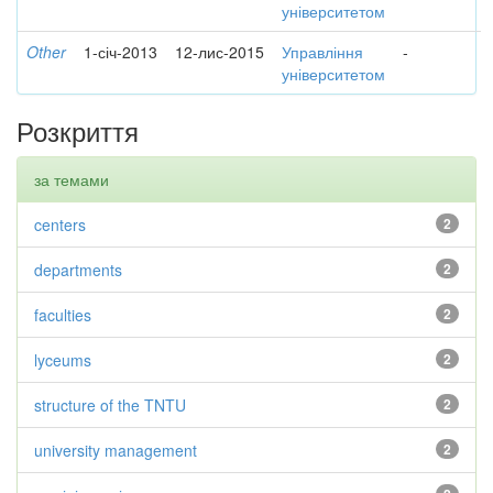
університетом
Other
1-січ-2013
12-лис-2015
Управління
-
університетом
Розкриття
за темами
centers
2
departments
2
faculties
2
lyceums
2
structure of the TNTU
2
university management
2