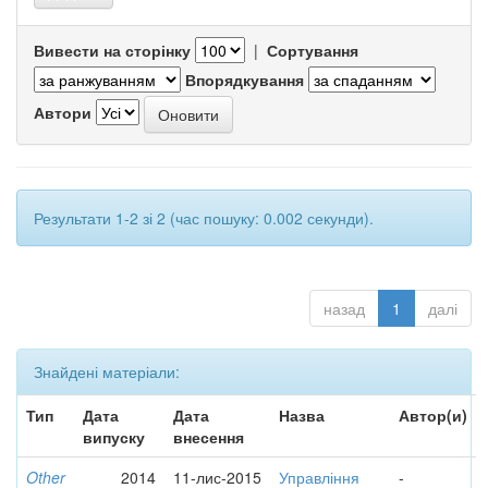
Вивести на сторінку
|
Сортування
Впорядкування
Автори
Результати 1-2 зі 2 (час пошуку: 0.002 секунди).
назад
1
далі
Знайдені матеріали:
Тип
Дата
Дата
Назва
Автор(и)
випуску
внесення
Other
2014
11-лис-2015
Управління
-